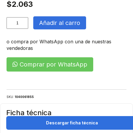
$
2.063
Ampolleta
Añadir al carro
Led
A60
15W
o compra por WhatsApp con una de nuestras
Luz
vendedoras
Calida
cantidad
Comprar por WhatsApp
SKU:
1040061855
Ficha técnica
Descargar ficha técnica