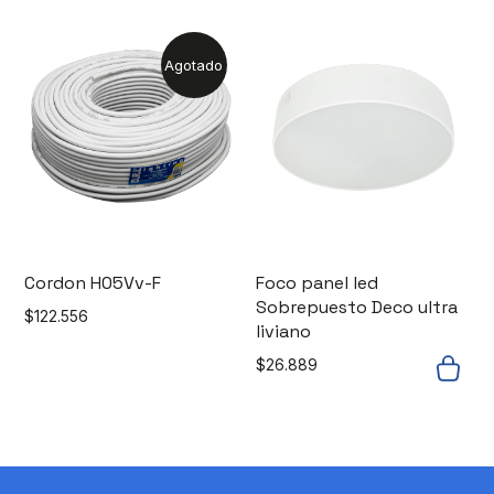
Agotado
Cordon H05Vv-F
Foco panel led
Sobrepuesto Deco ultra
$
122.556
liviano
$
26.889