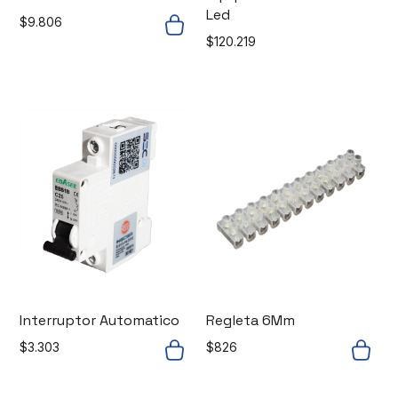
Led
$
9.806
$
120.219
Interruptor Automatico
Regleta 6Mm
$
3.303
$
826