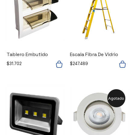
Tablero Embutido
Escala Fibra De Vidrio
$
31.702
$
247.489
Agotado