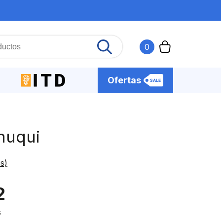
Agotado
0
Ofertas
huqui
s)
2
s