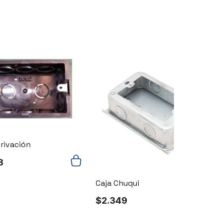
erivación
3
Caja Chuqui
C
$
2.349