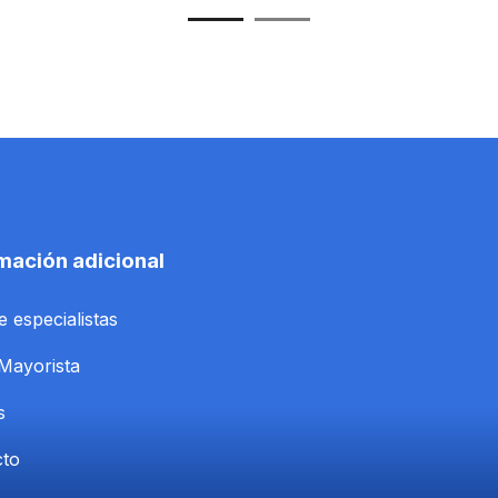
mación adicional
e especialistas
Mayorista
s
cto