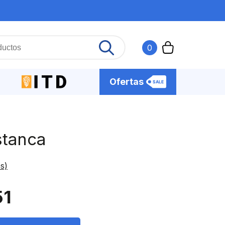
0
Ofertas
stanca
s)
51