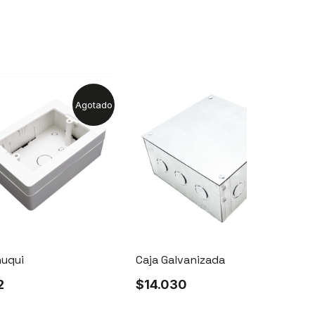
Agotado
huqui
Caja Galvanizada
C
2
$
14.030