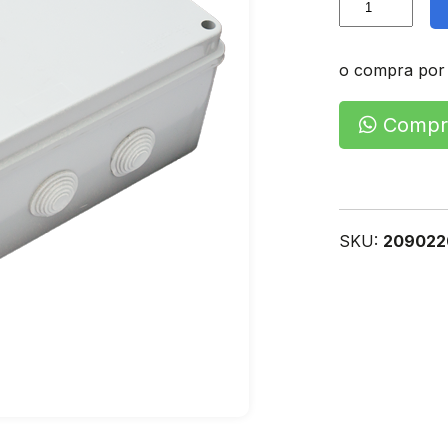
Estanca
cantidad
o compra por
Compra
SKU:
209022