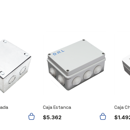
zada
Caja Estanca
Caja C
$
5.362
$
1.49