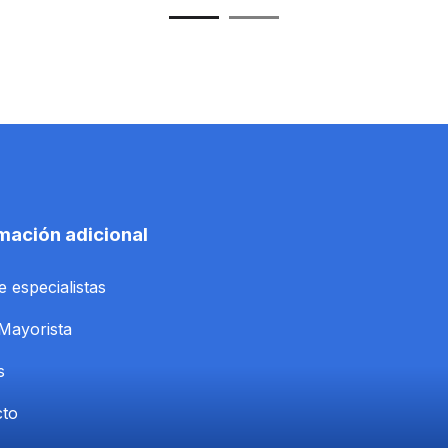
mación adicional
e especialistas
Mayorista
s
cto