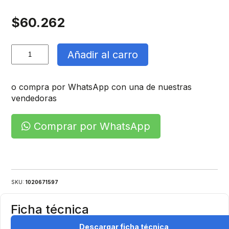
$
60.262
Campana
Añadir al carro
Led
UFO
cantidad
o compra por WhatsApp con una de nuestras
vendedoras
Comprar por WhatsApp
SKU:
1020671597
Ficha técnica
Descargar ficha técnica