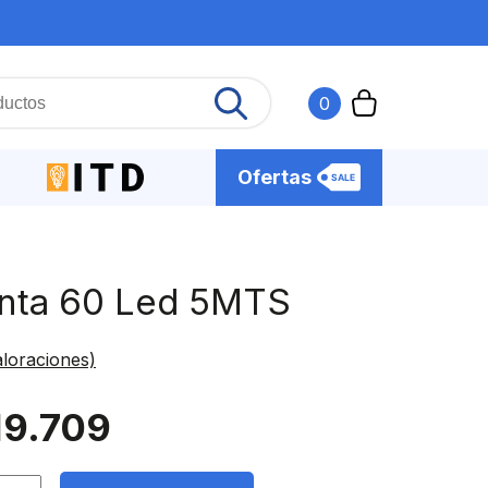
0
Ofertas
nta 60 Led 5MTS
loraciones)
19.709
a