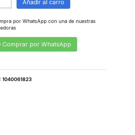
Añadir al carro
S
mpra por WhatsApp con una de nuestras
idad
edoras
Comprar por WhatsApp
:
1040061823