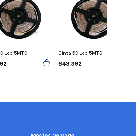
60 Led 5MTS
Cinta 60 Led 5MTS
392
$
43.392
Medios de Pago