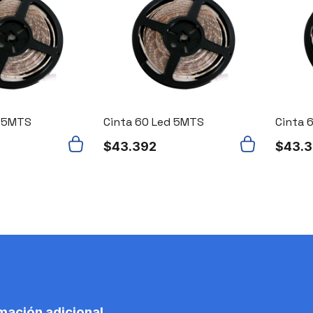
d 5MTS
Cinta 60 Led 5MTS
Cinta 
$
43.392
$
43.
mación adicional