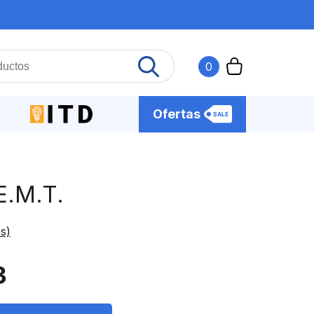
0
Ofertas
E.M.T.
s)
3