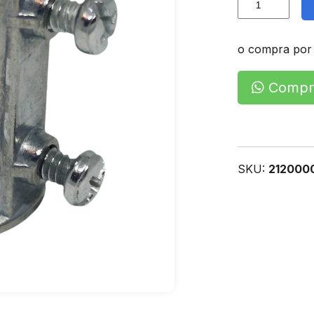
E.M.T.
cantidad
o compra por
Compra
SKU:
212000