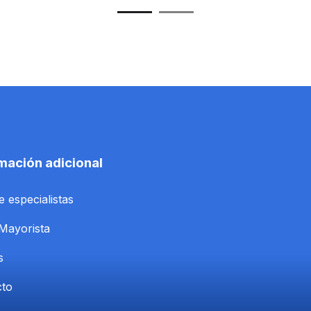
mación adicional
e especialistas
Mayorista
s
cto