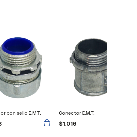
r con sello E.M.T.
Conector E.M.T.
C
8
$
1.016