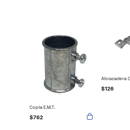
Abrazadera 
$
126
Copla E.M.T.
$
762