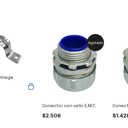
Agotado
Omega
Conector con sello E.M.T.
Conecto
$
2.506
$
1.42