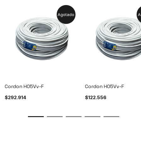
Agotado
A
Cordon H05Vv-F
Cordon H05Vv-F
$
292.914
$
122.556