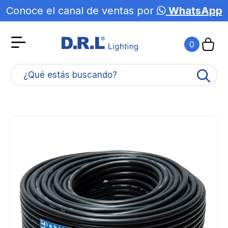
Conoce el canal de ventas por
WhatsApp
Agotado
0
¿Qué estás buscando?