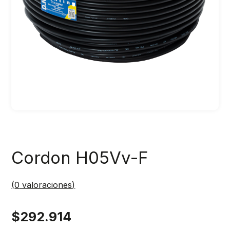
Cordon H05Vv-F
(
0
valoraciones)
$
292.914