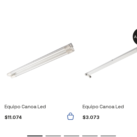
A
Equipo Canoa Led
Equipo Canoa Led
$
11.074
$
3.073