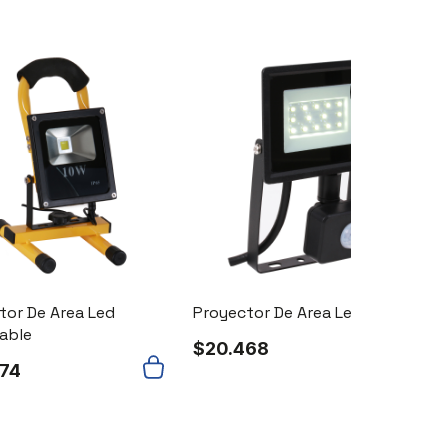
Agotado
tor De Area Led
Proyector De Area Led
able
$
20.468
374