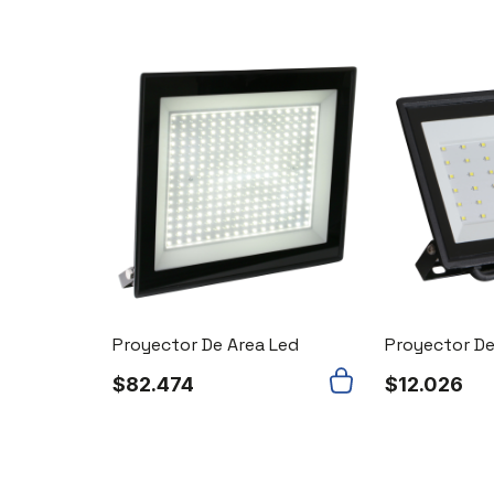
 Led
Proyector De Area Led
Proyector De
$
82.474
$
12.026