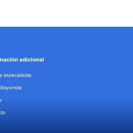
mación adicional
e especialistas
Mayorista
s
cto