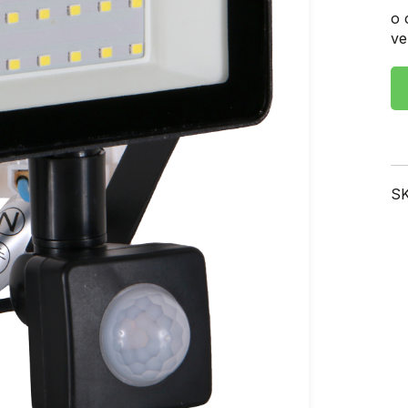
o 
ve
S