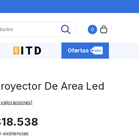
Agotado
0
Ofertas
royector De Area Led
valoraciones)
$
18.538
n existencias