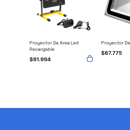
 Led
Proyector De Area Led
Proyector De
Recargable
$
67.775
$
91.994