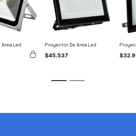
 Area Led
Proyector De Area Led
Proyec
$
45.537
$
32.