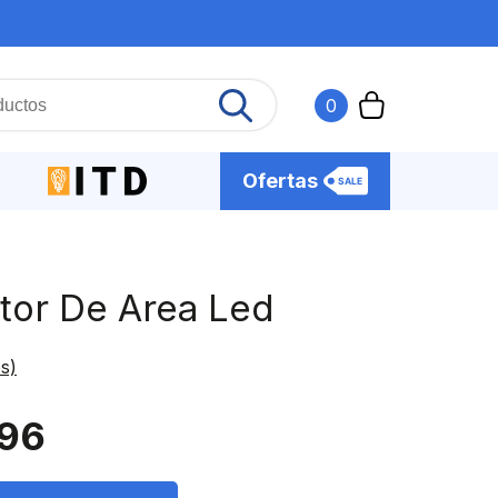
0
Ofertas
tor De Area Led
s)
96