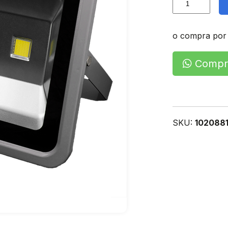
De
Area
Led
o compra por
cantidad
Compra
SKU:
1020881