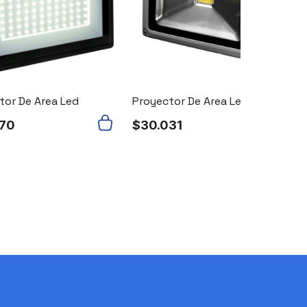
tor De Area Led
Proyector De Area Led
970
$
30.031