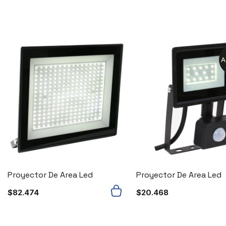
A
Proyector De Area Led
Proyector De Area Led
$
82.474
$
20.468