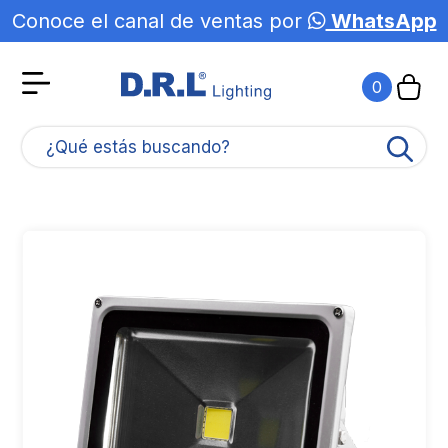
Conoce el canal de ventas por
WhatsApp
0
¿Qué estás buscando?