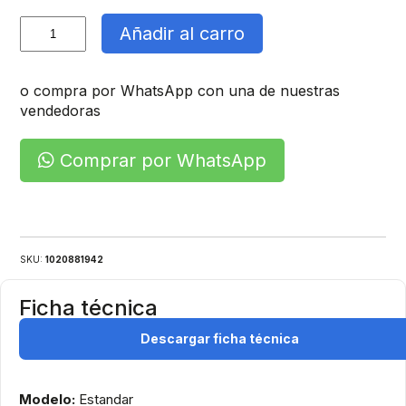
Proyector
Añadir al carro
De
Area
Led
o compra por WhatsApp con una de nuestras
cantidad
vendedoras
Comprar por WhatsApp
SKU:
1020881942
Ficha técnica
Descargar ficha técnica
Modelo:
Estandar