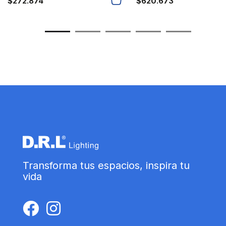
$
272.874
$
620.673
Transforma tus espacios, inspira tu
vida