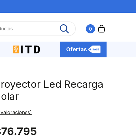
0
Ofertas
royector Led Recarga
olar
valoraciones)
$
76.795