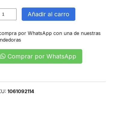
oyector
Añadir al carro
d
carga
lar
compra por WhatsApp con una de nuestras
ntidad
ndedoras
Comprar por WhatsApp
KU:
1061092114