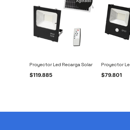
Agotado
rga Solar
Proyector Led Recarga Solar
Proyector Le
$
119.885
$
79.801