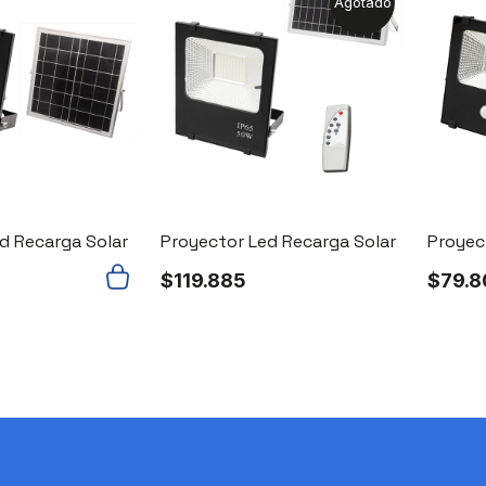
Agotado
d Recarga Solar
Proyector Led Recarga Solar
Proyec
$
119.885
$
79.8