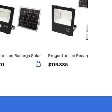
Agotado
tor Led Recarga Solar
Proyector Led Recarga Solar
01
$
119.885