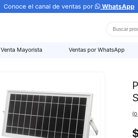
Conoce el canal de ventas por
WhatsApp
Venta Mayorista
Ventas por WhatsApp
P
S
(
0