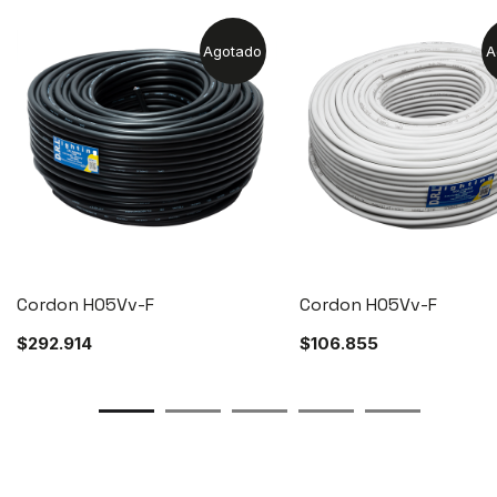
Agotado
A
Cordon H05Vv-F
Cordon H05Vv-F
$
292.914
$
106.855