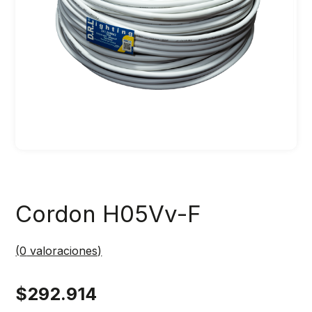
Cordon H05Vv-F
(
0
valoraciones)
$
292.914