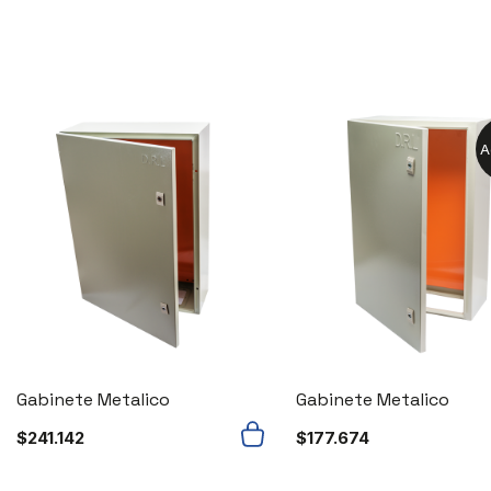
A
Gabinete Metalico
Gabinete Metalico
$
241.142
$
177.674