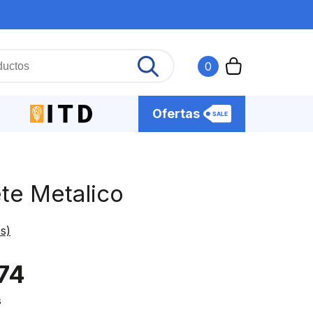
Agotado
0
Ofertas
te Metalico
s)
74
s