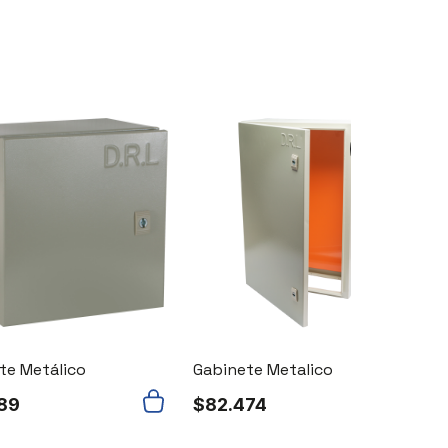
Agotado
te Metálico
Gabinete Metalico
89
$
82.474