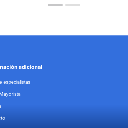
mación adicional
e especialistas
Mayorista
s
cto