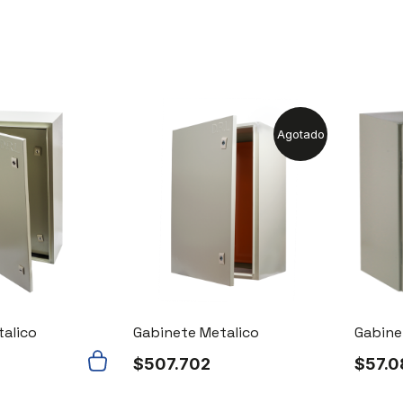
Agotado
alico
Gabinete Metalico
Gabine
$
507.702
$
57.0