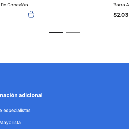
Barra 
a De Conexión
$
2.0
mación adicional
e especialistas
Mayorista