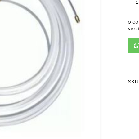
cant
o co
vend
SKU