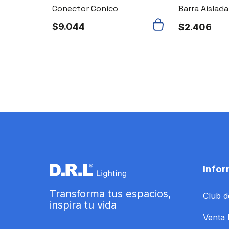
onexión
Conector Conico
Barra Aislad
$
9.044
$
2.406
Infor
Transforma tus espacios,
Club d
inspira tu vida
Venta 